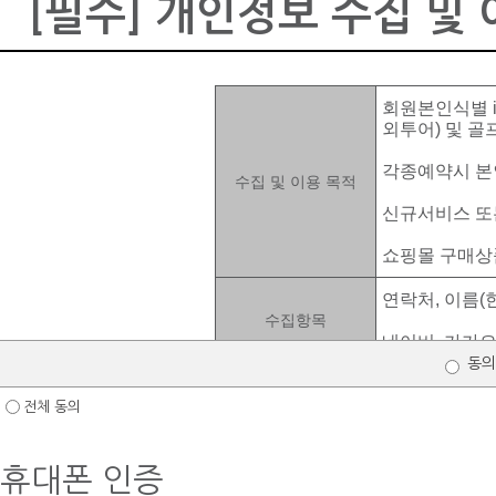
[필수] 개인정보 수집 및
제2조 약관의효력 및 변경
제3조 약관 외 준칙
회원본인식별 it
제4조 용어의 정의
외투어) 및 골
제2장 회원가입과 탈퇴 등
각종예약시 본
수집 및 이용 목적
제5조 회원가입
신규서비스 또
제6조 회원정보의 변경
쇼핑몰 구매상
제7조 회원의 탈퇴
연락처, 이름(한
수집항목
제8조 회원의 자격 상실등
네이버, 카카
동의
제9조 서비스 제공을 위한 프로
회원 탈퇴시 
단, 이용자에게
전체 동의
제3장 서비스 이용계약
우, 또는 법령
해당 기간 동
제10조 이용 계약의 성립
휴대폰 인증
보유 및 이용기간