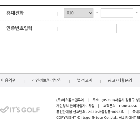
동의를 얻는 
제11조 서비스 이용 신청
부정 이용으로 
-
-
휴대전화
스를 부정이용
제12조 개인정보 보호
호를 복호화 
인증번호입력
제13조 개인정보 이용
이용자께서는 
동의를 거부할권리 및
며.
제14조 이용 신청의 승낙과 제
동의거부시 불이익
거부할경우 회
제15조 회원아이디 부여 및 변경
제4장 계약 당사자의 의무
제16조 회사의 의무
이용약관
개인정보처리방침
법적고지
광고/제휴문의
제17조 이용자의 의무
(주)이츠골프앤투어
주소 : (05390)서울시 강동구 
제5장 서비스의 이용
개인정보 관리책임자 : 유일
고객문의 : 1588-4656
통신판매업 신고번호 : 2020-서울강동-0692호
국내여
제18조 서비스 이용 시간
COPYRIGHT © itsgolfNtour Co.,Ltd.. ALL RIGHT R
제19조 회원아이디 관리